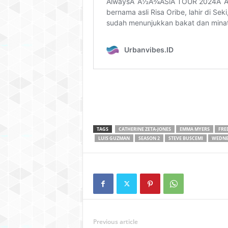
TAGS
CATHERINE ZETA-JONES
EMMA MYERS
FRE
LUIS GUZMAN
SEASON 2
STEVE BUSCEMI
WEDNE
Previous article