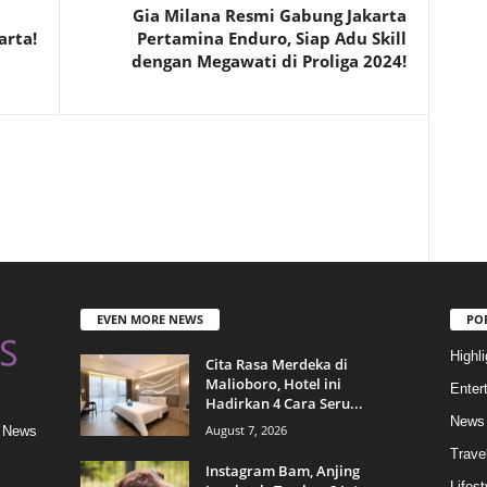
Gia Milana Resmi Gabung Jakarta
arta!
Pertamina Enduro, Siap Adu Skill
dengan Megawati di Proliga 2024!
EVEN MORE NEWS
PO
Highli
Cita Rasa Merdeka di
Malioboro, Hotel ini
Enter
Hadirkan 4 Cara Seru...
News
August 7, 2026
& News
Trave
Instagram Bam, Anjing
Lifest