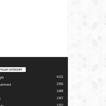
PULAR CATEGORY
4131
ght
2356
tainment
1488
1367
l
1252
yle