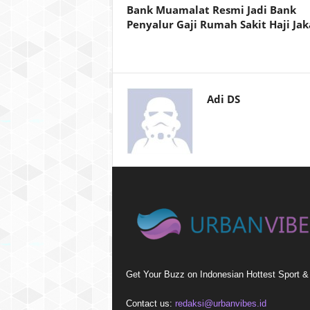
Bank Muamalat Resmi Jadi Bank
Penyalur Gaji Rumah Sakit Haji Jak
Adi DS
Get Your Buzz on Indonesian Hottest Sport 
Contact us:
redaksi@urbanvibes.id