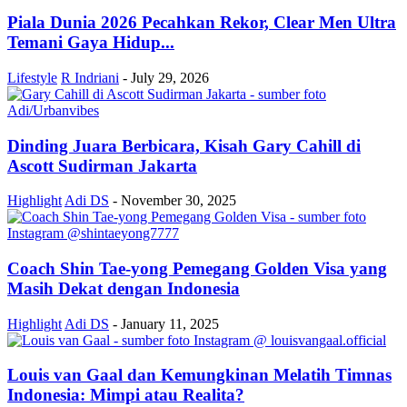
Piala Dunia 2026 Pecahkan Rekor, Clear Men Ultra
Temani Gaya Hidup...
Lifestyle
R Indriani
-
July 29, 2026
Dinding Juara Berbicara, Kisah Gary Cahill di
Ascott Sudirman Jakarta
Highlight
Adi DS
-
November 30, 2025
Coach Shin Tae-yong Pemegang Golden Visa yang
Masih Dekat dengan Indonesia
Highlight
Adi DS
-
January 11, 2025
Louis van Gaal dan Kemungkinan Melatih Timnas
Indonesia: Mimpi atau Realita?