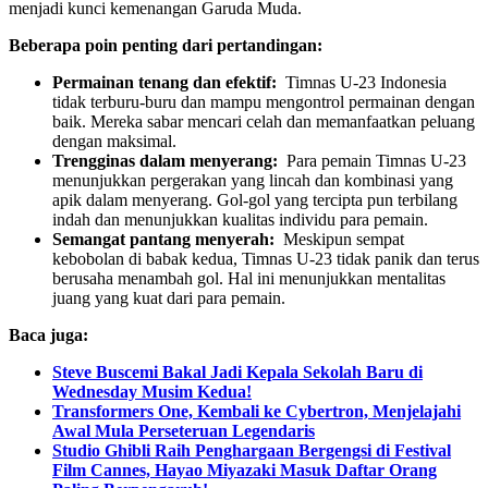
menjadi kunci kemenangan Garuda Muda.
Beberapa poin penting dari pertandingan:
Permainan tenang dan efektif:
Timnas U-23 Indonesia
tidak terburu-buru dan mampu mengontrol permainan dengan
baik. Mereka sabar mencari celah dan memanfaatkan peluang
dengan maksimal.
Trengginas dalam menyerang:
Para pemain Timnas U-23
menunjukkan pergerakan yang lincah dan kombinasi yang
apik dalam menyerang. Gol-gol yang tercipta pun terbilang
indah dan menunjukkan kualitas individu para pemain.
Semangat pantang menyerah:
Meskipun sempat
kebobolan di babak kedua, Timnas U-23 tidak panik dan terus
berusaha menambah gol. Hal ini menunjukkan mentalitas
juang yang kuat dari para pemain.
Baca juga:
Steve Buscemi Bakal Jadi Kepala Sekolah Baru di
Wednesday Musim Kedua!
Transformers One, Kembali ke Cybertron, Menjelajahi
Awal Mula Perseteruan Legendaris
Studio Ghibli Raih Penghargaan Bergengsi di Festival
Film Cannes, Hayao Miyazaki Masuk Daftar Orang