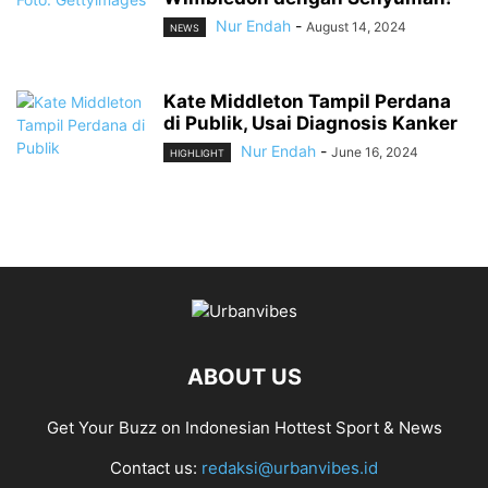
Nur Endah
-
August 14, 2024
NEWS
Kate Middleton Tampil Perdana
di Publik, Usai Diagnosis Kanker
Nur Endah
-
June 16, 2024
HIGHLIGHT
ABOUT US
Get Your Buzz on Indonesian Hottest Sport & News
Contact us:
redaksi@urbanvibes.id