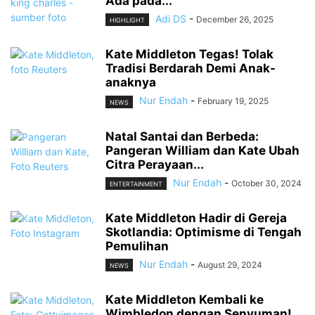
Ada pada...
Adi DS
-
December 26, 2025
HIGHLIGHT
Kate Middleton Tegas! Tolak
Tradisi Berdarah Demi Anak-
anaknya
Nur Endah
-
February 19, 2025
NEWS
Natal Santai dan Berbeda:
Pangeran William dan Kate Ubah
Citra Perayaan...
Nur Endah
-
October 30, 2024
ENTERTAINMENT
Kate Middleton Hadir di Gereja
Skotlandia: Optimisme di Tengah
Pemulihan
Nur Endah
-
August 29, 2024
NEWS
Kate Middleton Kembali ke
Wimbledon dengan Senyuman!