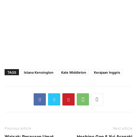
TAGS
Istana Kensington
Kate Middleton
Kerajaan Inggris
Previous article
Next article
Waisak: Perayaan Umat
Hoshino Gen & Yui Aragaki