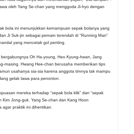
tawa oleh Yang Se-chan yang menggoda Ji-hyo dengan
sepak bola ini menunjukkan kemampuan sepak bolanya yang
dan Ji Suk-jin sebagai pemain terendah di “Running Man”
handal yang mencetak gol penting.
an bergabungnya Oh Ha-young, Heo Kyung-hwan, Jang
sing-masing. Hwang Hee-chan berusaha memberikan tips
amun usahanya sia-sia karena anggota timnya tak mampu
ang gelak tawa para penonton.
dakpuasan mereka terhadap “sepak bola klik” dan “sepak
atih Kim Jong-guk. Yang Se-chan dan Kang Hoon
gar praktik ini dihentikan.