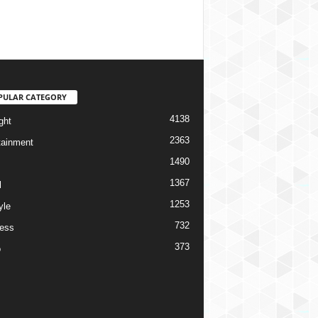
PULAR CATEGORY
4138
ght
2363
tainment
1490
1367
l
1253
yle
732
ess
373
o