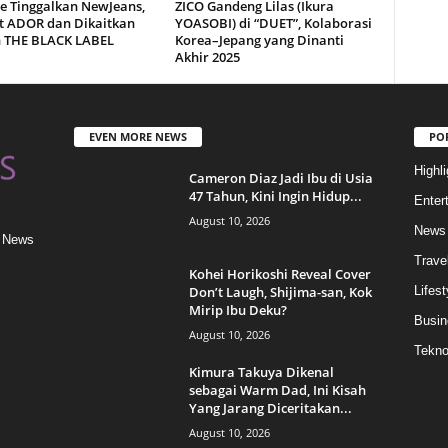
le Tinggalkan NewJeans,
ZICO Gandeng Lilas (Ikura
t ADOR dan Dikaitkan
YOASOBI) di “DUET”, Kolaborasi
 THE BLACK LABEL
Korea–Jepang yang Dinanti
Akhir 2025
EVEN MORE NEWS
PO
Highli
Cameron Diaz Jadi Ibu di Usia
47 Tahun, Kini Ingin Hidup...
Enter
August 10, 2026
News
& News
Trave
Kohei Horikoshi Reveal Cover
Don’t Laugh, Shijima-san, Kok
Lifest
Mirip Ibu Deku?
Busin
August 10, 2026
Tekn
Kimura Takuya Dikenal
sebagai Warm Dad, Ini Kisah
Yang Jarang Diceritakan...
August 10, 2026