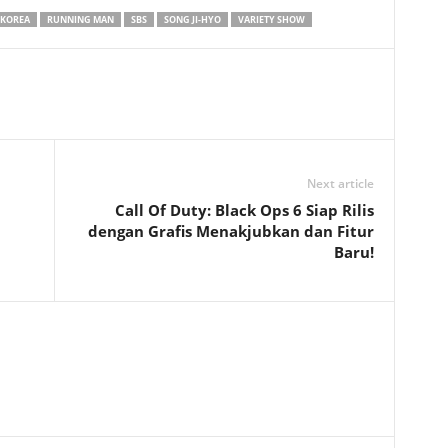
KOREA
RUNNING MAN
SBS
SONG JI-HYO
VARIETY SHOW
Next article
Call Of Duty: Black Ops 6 Siap Rilis
dengan Grafis Menakjubkan dan Fitur
Baru!