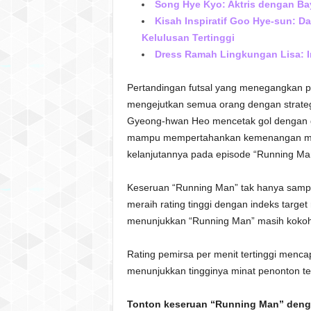
Song Hye Kyo: Aktris dengan Ba
Kisah Inspiratif Goo Hye-sun: D
Kelulusan Tertinggi
Dress Ramah Lingkungan Lisa: I
Pertandingan futsal yang menegangkan pu
mengejutkan semua orang dengan strate
Gyeong-hwan Heo mencetak gol dengan 
mampu mempertahankan kemenangan mer
kelanjutannya pada episode “Running Ma
Keseruan “Running Man” tak hanya sampai 
meraih rating tinggi dengan indeks targe
menunjukkan “Running Man” masih kokoh s
Rating pemirsa per menit tertinggi menc
menunjukkan tingginya minat penonton ter
Tonton keseruan “Running Man” deng