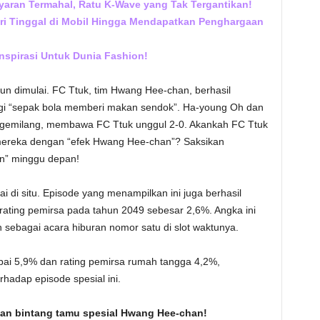
yaran Termahal, Ratu K-Wave yang Tak Tergantikan!
ari Tinggal di Mobil Hingga Mendapatkan Penghargaan
nspirasi Untuk Dunia Fashion!
n dimulai. FC Ttuk, tim Hwang Hee-chan, berhasil
gi “sepak bola memberi makan sendok”. Ha-young Oh dan
gemilang, membawa FC Ttuk unggul 2-0. Akankah FC Ttuk
eka dengan “efek Hwang Hee-chan”? Saksikan
n” minggu depan!
di situ. Episode yang menampilkan ini juga berhasil
t rating pemirsa pada tahun 2049 sebesar 2,6%. Angka ini
ebagai acara hiburan nomor satu di slot waktunya.
apai 5,9% dan rating pemirsa rumah tangga 4,2%,
hadap episode spesial ini.
an bintang tamu spesial Hwang Hee-chan!