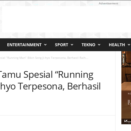
Advertisement
ENTERTAINMENT
SPORT
TEKNO
HEALTH
l “Running Man” Bikin Song Ji-hyo Terpesona, Berhasil Raih...
amu Spesial “Running
-hyo Terpesona, Berhasil