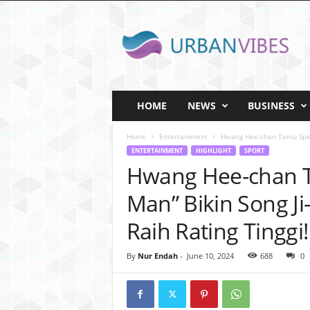
U
r
b
a
n
v
i
HOME
NEWS
BUSINESS
b
e
Home
Entertainment
Hwang Hee-chan Tamu Spesia
s
ENTERTAINMENT
HIGHLIGHT
SPORT
.
Hwang Hee-chan T
I
D
Man” Bikin Song Ji
Raih Rating Tinggi!
By
Nur Endah
-
June 10, 2024
688
0