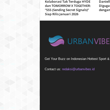
Kolaborasi Tak Terduga HYDE
Daniel
dan TOMORROW X TOGETHER:
Diguga
“SSS (Sending Secret Signals)”
dengan
Siap Rilis Januari 2026
Get Your Buzz on Indonesian Hottest Sport 
Contact us:
redaksi@urbanvibes.id