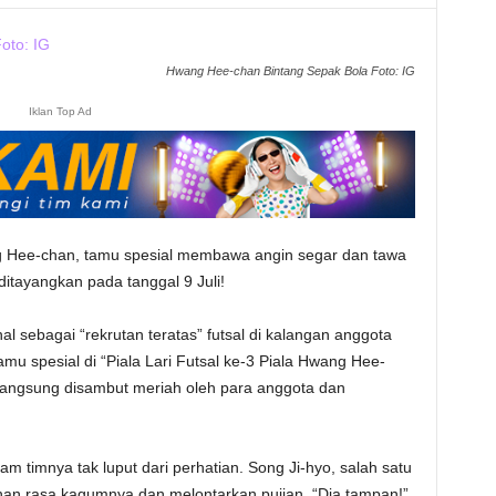
Hwang Hee-chan Bintang Sepak Bola Foto: IG
Iklan Top Ad
 Hee-chan, tamu spesial membawa angin segar dan tawa
ditayangkan pada tanggal 9 Juli!
 sebagai “rekrutan teratas” futsal di kalangan anggota
mu spesial di “Piala Lari Futsal ke-3 Piala Hwang Hee-
langsung disambut meriah oleh para anggota dan
timnya tak luput dari perhatian. Song Ji-hyo, salah satu
an rasa kagumnya dan melontarkan pujian, “Dia tampan!”.