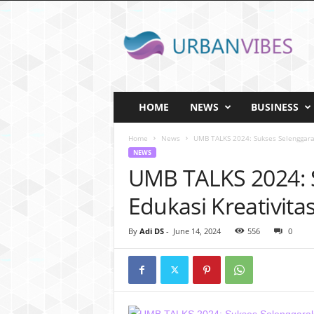
U
r
b
a
n
v
i
HOME
NEWS
BUSINESS
b
e
Home
News
UMB TALKS 2024: Sukses Selenggarak
s
NEWS
.
UMB TALKS 2024: 
I
D
Edukasi Kreativitas
By
Adi DS
-
June 14, 2024
556
0