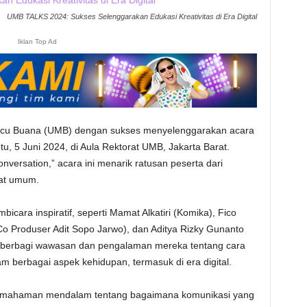
UMB TALKS 2024: Sukses Selenggarakan Edukasi Kreativitas di Era Digital
Iklan Top Ad
Mercu Buana (UMB) dengan sukses menyelenggarakan acara
 5 Juni 2024, di Aula Rektorat UMB, Jakarta Barat.
nversation,” acara ini menarik ratusan peserta dari
at umum.
ra inspiratif, seperti Mamat Alkatiri (Komika), Fico
Co Produser Adit Sopo Jarwo), dan Aditya Rizky Gunanto
ini berbagi wawasan dan pengalaman mereka tentang cara
lam berbagai aspek kehidupan, termasuk di era digital.
pemahaman mendalam tentang bagaimana komunikasi yang