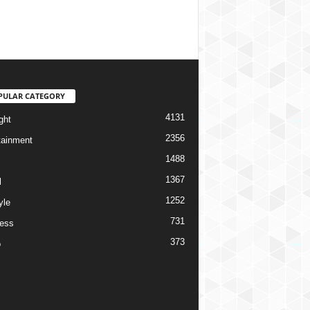
PULAR CATEGORY
4131
ght
2356
tainment
1488
1367
l
1252
yle
731
ess
373
o