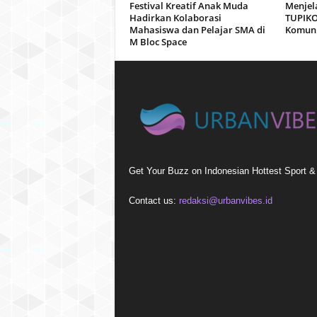
Festival Kreatif Anak Muda
Menjel
Hadirkan Kolaborasi
TUPIKO
Mahasiswa dan Pelajar SMA di
Komuni
M Bloc Space
Get Your Buzz on Indonesian Hottest Sport 
Contact us:
redaksi@urbanvibes.id