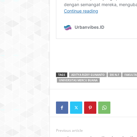
TAGS
ADITYA RIZKY GUNANTO
EKI N.F
FAKULTA
UNIVERSITAS MERCU BUANA
Previous article