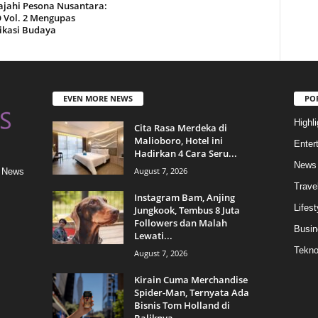
ajahi Pesona Nusantara:
 Vol. 2 Mengupas
kasi Budaya
EVEN MORE NEWS
PO
Highli
Cita Rasa Merdeka di
Malioboro, Hotel ini
Enter
Hadirkan 4 Cara Seru...
News
August 7, 2026
& News
Trave
Instagram Bam, Anjing
Lifest
Jungkook, Tembus 8 Juta
Followers dan Malah
Busin
Lewati...
Tekn
August 7, 2026
Kirain Cuma Merchandise
Spider-Man, Ternyata Ada
Bisnis Tom Holland di