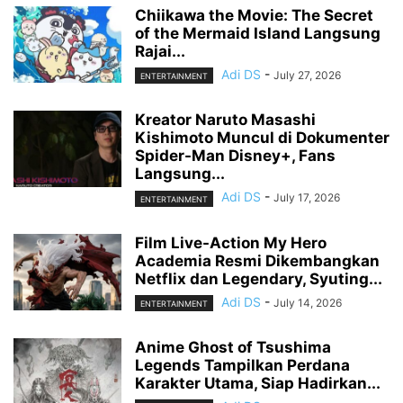
Chiikawa the Movie: The Secret
of the Mermaid Island Langsung
Rajai...
Adi DS
-
July 27, 2026
ENTERTAINMENT
Kreator Naruto Masashi
Kishimoto Muncul di Dokumenter
Spider-Man Disney+, Fans
Langsung...
Adi DS
-
July 17, 2026
ENTERTAINMENT
Film Live-Action My Hero
Academia Resmi Dikembangkan
Netflix dan Legendary, Syuting...
Adi DS
-
July 14, 2026
ENTERTAINMENT
Anime Ghost of Tsushima
Legends Tampilkan Perdana
Karakter Utama, Siap Hadirkan...