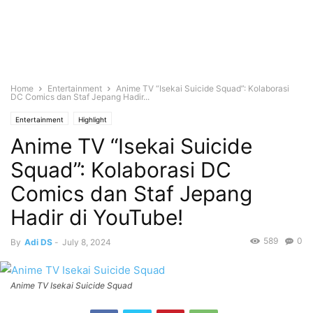
Home
Entertainment
Anime TV “Isekai Suicide Squad”: Kolaborasi
DC Comics dan Staf Jepang Hadir...
Entertainment
Highlight
Anime TV “Isekai Suicide
Squad”: Kolaborasi DC
Comics dan Staf Jepang
Hadir di YouTube!
589
0
By
Adi DS
-
July 8, 2024
Anime TV Isekai Suicide Squad