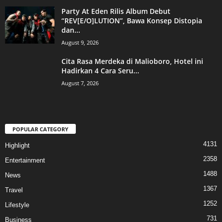
Party At Eden Rilis Album Debut
“REV[E/O]LUTION”, Bawa Konsep Distopia
dan...
August 9, 2026
Cita Rasa Merdeka di Malioboro, Hotel ini
Hadirkan 4 Cara Seru...
August 7, 2026
POPULAR CATEGORY
4131
Highlight
2358
Entertainment
1488
News
1367
Travel
1252
Lifestyle
731
Business