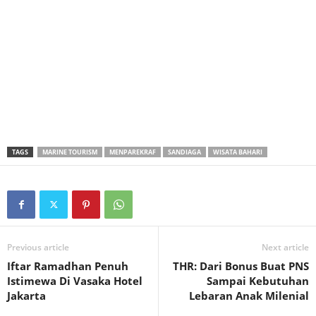
TAGS
MARINE TOURISM
MENPAREKRAF
SANDIAGA
WISATA BAHARI
Previous article
Next article
Iftar Ramadhan Penuh
THR: Dari Bonus Buat PNS
Istimewa Di Vasaka Hotel
Sampai Kebutuhan
Jakarta
Lebaran Anak Milenial