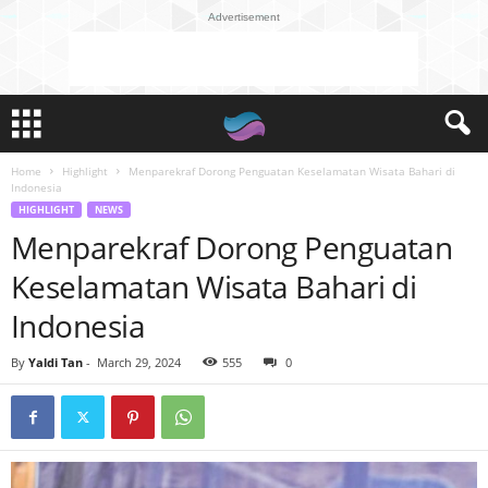
Advertisement
Home
Highlight
Menparekraf Dorong Penguatan Keselamatan Wisata Bahari di
Indonesia
HIGHLIGHT
NEWS
Menparekraf Dorong Penguatan
Keselamatan Wisata Bahari di
Indonesia
By
Yaldi Tan
-
March 29, 2024
555
0