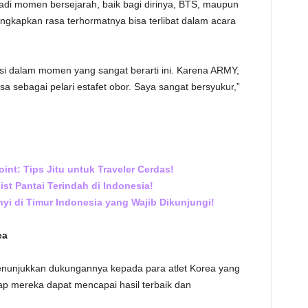
njadi momen bersejarah, baik bagi dirinya, BTS, maupun
gkapkan rasa terhormatnya bisa terlibat dalam acara
asi dalam momen yang sangat berarti ini. Karena ARMY,
a sebagai pelari estafet obor. Saya sangat bersyukur,”
nt: Tips Jitu untuk Traveler Cerdas!
ist Pantai Terindah di Indonesia!
i di Timur Indonesia yang Wajib Dikunjungi!
ea
menunjukkan dukungannya kepada para atlet Korea yang
ap mereka dapat mencapai hasil terbaik dan