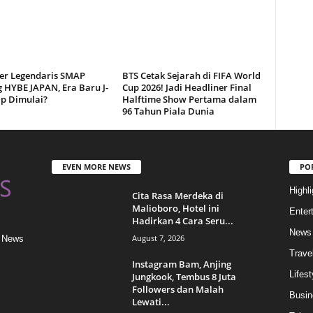
er Legendaris SMAP
BTS Cetak Sejarah di FIFA World
 HYBE JAPAN, Era Baru J-
Cup 2026! Jadi Headliner Final
ap Dimulai?
Halftime Show Pertama dalam
96 Tahun Piala Dunia
EVEN MORE NEWS
PO
Highli
Cita Rasa Merdeka di
Malioboro, Hotel ini
Enter
Hadirkan 4 Cara Seru...
News
August 7, 2026
& News
Trave
Instagram Bam, Anjing
Lifest
Jungkook, Tembus 8 Juta
Followers dan Malah
Busin
Lewati...