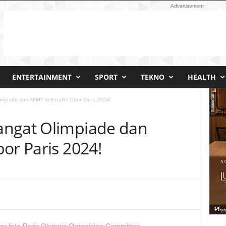
Advertisement
ENTERTAINMENT
SPORT
TEKNO
HEALTH
mpiade dan ARMY di Estafet Obor Paris 2024!
angat Olimpiade dan
or Paris 2024!