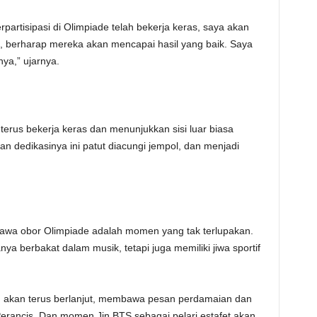
artisipasi di Olimpiade telah bekerja keras, saya akan
 berharap mereka akan mencapai hasil yang baik. Saya
ya,” ujarnya.
 terus bekerja keras dan menunjukkan sisi luar biasa
dedikasinya ini patut diacungi jempol, dan menjadi
bawa obor Olimpiade adalah momen yang tak terlupakan.
a berbakat dalam musik, tetapi juga memiliki jiwa sportif
 akan terus berlanjut, membawa pesan perdamaian dan
erancis. Dan momen Jin BTS sebagai pelari estafet akan