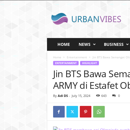
U
r
b
a
n
v
i
HOME
NEWS
BUSINESS
b
e
Home
Entertainment
Jin BTS Bawa Semangat Oli
s
ENTERTAINMENT
HIGHLIGHT
.
Jin BTS Bawa Sem
I
D
ARMY di Estafet Ob
By
Adi DS
-
July 15, 2024
643
0