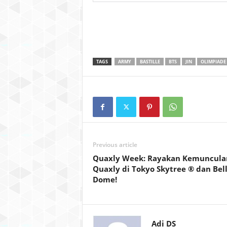
TAGS
ARMY
BASTILLE
BTS
JIN
OLIMPIADE
Previous article
Quaxly Week: Rayakan Kemuncula
Quaxly di Tokyo Skytree ® dan Bel
Dome!
Adi DS