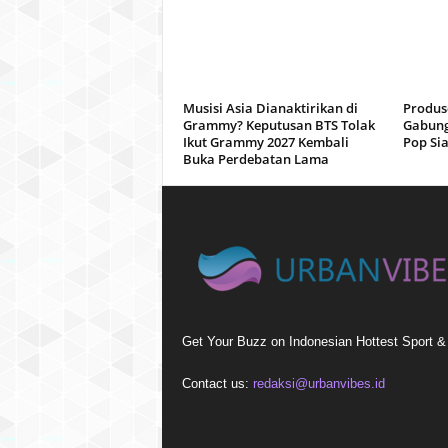
Musisi Asia Dianaktirikan di
Produs
Grammy? Keputusan BTS Tolak
Gabung
Ikut Grammy 2027 Kembali
Pop Si
Buka Perdebatan Lama
Get Your Buzz on Indonesian Hottest Sport 
Contact us:
redaksi@urbanvibes.id