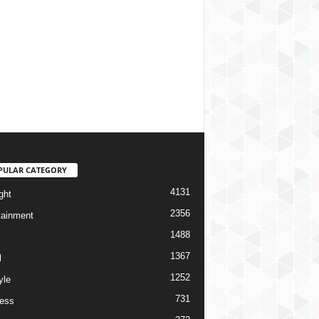
PULAR CATEGORY
4131
ght
2356
tainment
1488
1367
l
1252
yle
731
ess