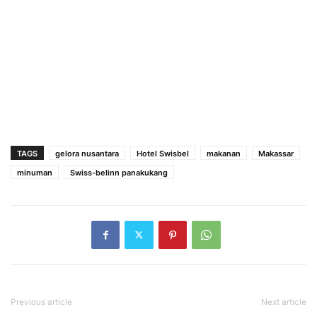
TAGS
gelora nusantara
Hotel Swisbel
makanan
Makassar
minuman
Swiss-belinn panakukang
Previous article
Next article