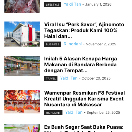
Yaldi Tan
-
January 1, 2026
LIFESTYLE
Viral Isu “Pork Savor”, Ajinomoto
Tegaskan: Produk Kami 100%
Halal dan...
R Indriani
-
November 2, 2025
BUSINESS
Inilah 5 Alasan Kenapa Harga
Makanan di Bandara Berbeda
dengan Tempat...
Yaldi Tan
-
October 20, 2025
TRAVEL
Wamenpar Resmikan F8 Festival
Kreatif Unggulan Karisma Event
Nusantara di Makassar
Yaldi Tan
-
September 25, 2025
HIGHLIGHT
Es Buah Segar Saat Buka Puasa: