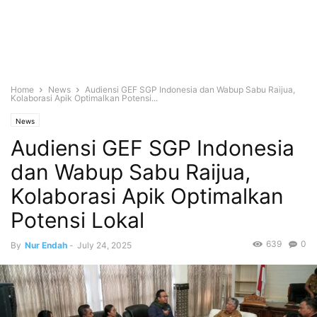
Home
News
Audiensi GEF SGP Indonesia dan Wabup Sabu Raijua,
Kolaborasi Apik Optimalkan Potensi...
News
Audiensi GEF SGP Indonesia
dan Wabup Sabu Raijua,
Kolaborasi Apik Optimalkan
Potensi Lokal
639
0
By
Nur Endah
-
July 24, 2025