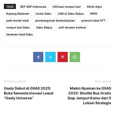
TAGS
GEF SGP Indonesia
hilirisasi rumput laut
Klinik Agro
Kupang Batanam
lontar Sabu
LSM di Sabu Raijua
MPIG
padi merah lokal
pembangunan berkelanjutan
potensi lokal NTT
rumput laut Sabu
Sabu Raijua
self-declare kultivar
tanaman lokal Sabu
Previous article
Next article
Geely Debut di GIIAS 2025:
Makin Nyaman ke GIIAS
Buka Semesta Inovasi Lewat
2025: Shuttle Bus Gratis
“Geely Universe”
Siap Jemput Kamu dari 5
Lokasi Strategis