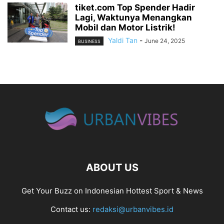
tiket.com Top Spender Hadir
Lagi, Waktunya Menangkan
Mobil dan Motor Listrik!
Yaldi Tan
-
June 24, 2025
BUSINESS
ABOUT US
Get Your Buzz on Indonesian Hottest Sport & News
Contact us:
redaksi@urbanvibes.id