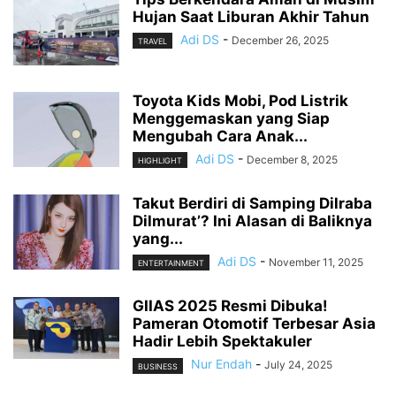
Hujan Saat Liburan Akhir Tahun
Adi DS
-
December 26, 2025
TRAVEL
Toyota Kids Mobi, Pod Listrik
Menggemaskan yang Siap
Mengubah Cara Anak...
Adi DS
-
December 8, 2025
HIGHLIGHT
Takut Berdiri di Samping Dilraba
Dilmurat’? Ini Alasan di Baliknya
yang...
Adi DS
-
November 11, 2025
ENTERTAINMENT
GIIAS 2025 Resmi Dibuka!
Pameran Otomotif Terbesar Asia
Hadir Lebih Spektakuler
Nur Endah
-
July 24, 2025
BUSINESS