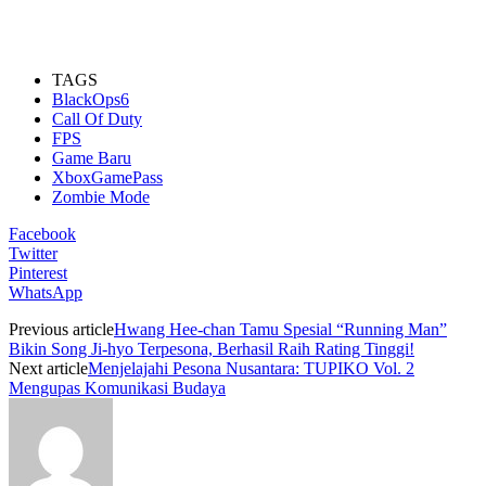
TAGS
BlackOps6
Call Of Duty
FPS
Game Baru
XboxGamePass
Zombie Mode
Facebook
Twitter
Pinterest
WhatsApp
Previous article
Hwang Hee-chan Tamu Spesial “Running Man”
Bikin Song Ji-hyo Terpesona, Berhasil Raih Rating Tinggi!
Next article
Menjelajahi Pesona Nusantara: TUPIKO Vol. 2
Mengupas Komunikasi Budaya