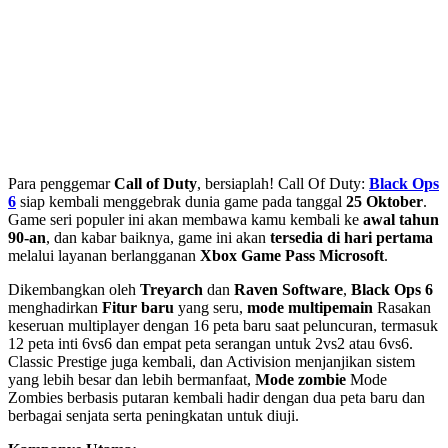
Para penggemar
Call of Duty
, bersiaplah! Call Of Duty:
Black Ops
6
siap kembali menggebrak dunia game pada tanggal
25 Oktober
.
Game seri populer ini akan membawa kamu kembali ke
awal tahun
90-an
, dan kabar baiknya, game ini akan
tersedia di hari pertama
melalui layanan berlangganan
Xbox Game Pass Microsoft
.
Dikembangkan oleh
Treyarch
dan
Raven Software
,
Black Ops 6
menghadirkan
Fitur baru
yang seru,
mode multipemain
Rasakan
keseruan multiplayer dengan 16 peta baru saat peluncuran, termasuk
12 peta inti 6vs6 dan empat peta serangan untuk 2vs2 atau 6vs6.
Classic Prestige juga kembali, dan Activision menjanjikan sistem
yang lebih besar dan lebih bermanfaat,
Mode zombie
Mode
Zombies berbasis putaran kembali hadir dengan dua peta baru dan
berbagai senjata serta peningkatan untuk diuji.