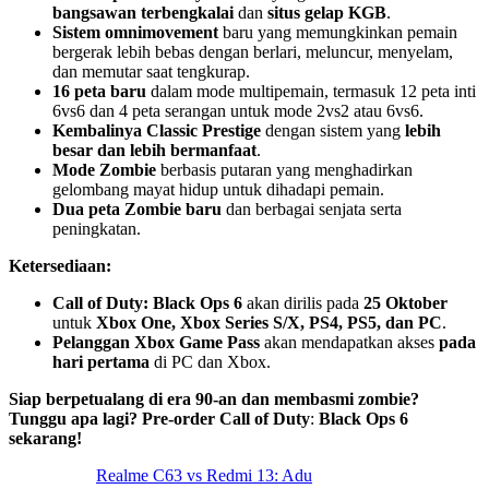
bangsawan terbengkalai
dan
situs gelap KGB
.
Sistem omnimovement
baru yang memungkinkan pemain
bergerak lebih bebas dengan berlari, meluncur, menyelam,
dan memutar saat tengkurap.
16 peta baru
dalam mode multipemain, termasuk 12 peta inti
6vs6 dan 4 peta serangan untuk mode 2vs2 atau 6vs6.
Kembalinya Classic Prestige
dengan sistem yang
lebih
besar dan lebih bermanfaat
.
Mode Zombie
berbasis putaran yang menghadirkan
gelombang mayat hidup untuk dihadapi pemain.
Dua peta Zombie baru
dan berbagai senjata serta
peningkatan.
Ketersediaan:
Call of Duty: Black Ops 6
akan dirilis pada
25 Oktober
untuk
Xbox One, Xbox Series S/X, PS4, PS5, dan PC
.
Pelanggan Xbox Game Pass
akan mendapatkan akses
pada
hari pertama
di PC dan Xbox.
Siap berpetualang di era 90-an dan membasmi zombie?
Tunggu apa lagi? Pre-order
Call of Duty
:
Black Ops 6
sekarang!
Realme C63 vs Redmi 13: Adu