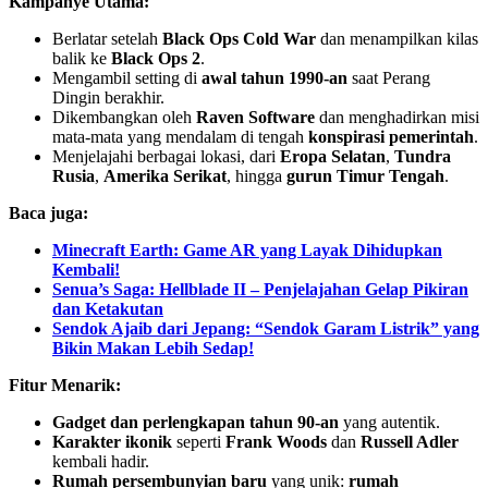
Kampanye Utama:
Berlatar setelah
Black Ops Cold War
dan menampilkan kilas
balik ke
Black Ops 2
.
Mengambil setting di
awal tahun 1990-an
saat Perang
Dingin berakhir.
Dikembangkan oleh
Raven Software
dan menghadirkan misi
mata-mata yang mendalam di tengah
konspirasi pemerintah
.
Menjelajahi berbagai lokasi, dari
Eropa Selatan
,
Tundra
Rusia
,
Amerika Serikat
, hingga
gurun Timur Tengah
.
Baca juga:
Minecraft Earth: Game AR yang Layak Dihidupkan
Kembali!
Senua’s Saga: Hellblade II – Penjelajahan Gelap Pikiran
dan Ketakutan
Sendok Ajaib dari Jepang: “Sendok Garam Listrik” yang
Bikin Makan Lebih Sedap!
Fitur Menarik:
Gadget dan perlengkapan tahun 90-an
yang autentik.
Karakter ikonik
seperti
Frank Woods
dan
Russell Adler
kembali hadir.
Rumah persembunyian baru
yang unik:
rumah