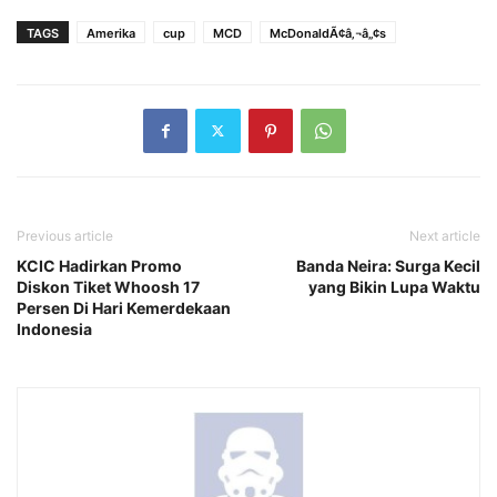
TAGS
Amerika
cup
MCD
McDonaldÃ¢â‚¬â„¢s
Previous article
Next article
KCIC Hadirkan Promo
Banda Neira: Surga Kecil
Diskon Tiket Whoosh 17
yang Bikin Lupa Waktu
Persen Di Hari Kemerdekaan
Indonesia