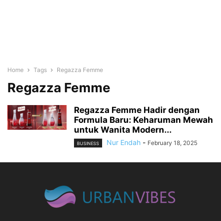
Home
Tags
Regazza Femme
Regazza Femme
Regazza Femme Hadir dengan
Formula Baru: Keharuman Mewah
untuk Wanita Modern...
Nur Endah
-
February 18, 2025
BUSINESS