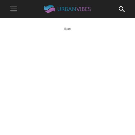
Iklan