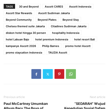
TAGS
30 and Beyond
Ascott CARES
Ascott Indonesia
Ascott Star Rewards
Ascott Sudirman Jakarta
Beyond Community
Beyond Plates
Beyond Stay
Chelsea themed suite Jakarta
Citadines Sudirman Jakarta
diskon hotel hingga 30 persen
hospitality Indonesia
hotel Labuan Bajo
hotel premium Indonesia
hotel resort Bali
kampanye Ascott 2026
Philip Barnes
promo hotel Ascott
promo staycation Indonesia
TAUZIA Ascott
Previous article
Next article
Paul McCartney Umumkan
“SEDARAH” Wujud
Album Baru The Boys of
Kepedulian Sosial Dafam