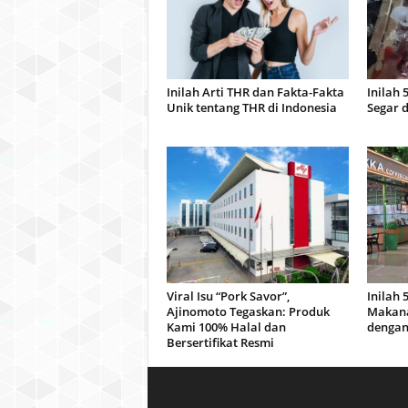
Inilah Arti THR dan Fakta-Fakta
Inilah 
Unik tentang THR di Indonesia
Segar 
Viral Isu “Pork Savor”,
Inilah
Ajinomoto Tegaskan: Produk
Makana
Kami 100% Halal dan
dengan
Bersertifikat Resmi