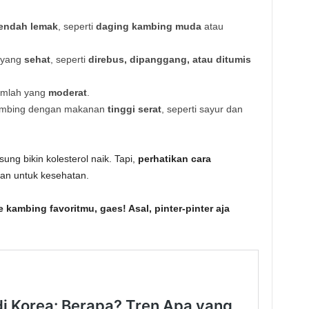
endah lemak
, seperti
daging kambing muda
atau
 yang
sehat
, seperti
direbus, dipanggang, atau ditumis
umlah yang
moderat
.
ambing dengan makanan
tinggi serat
, seperti sayur dan
ung bikin kolesterol naik. Tapi,
perhatikan cara
n untuk kesehatan.
 kambing favoritmu, gaes! Asal, pinter-pinter aja