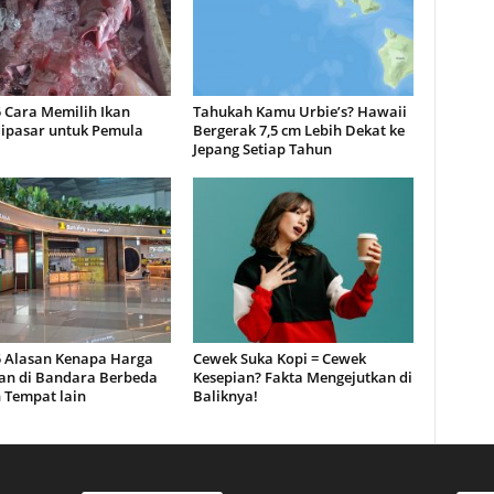
5 Cara Memilih Ikan
Tahukah Kamu Urbie’s? Hawaii
dipasar untuk Pemula
Bergerak 7,5 cm Lebih Dekat ke
Jepang Setiap Tahun
 5 Alasan Kenapa Harga
Cewek Suka Kopi = Cewek
n di Bandara Berbeda
Kesepian? Fakta Mengejutkan di
 Tempat lain
Baliknya!