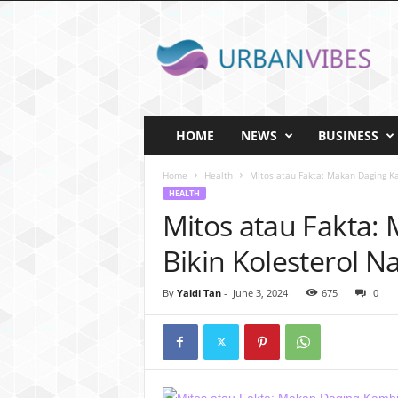
U
r
b
a
n
v
i
HOME
NEWS
BUSINESS
b
e
Home
Health
Mitos atau Fakta: Makan Daging Ka
s
HEALTH
.
Mitos atau Fakta
I
D
Bikin Kolesterol Na
By
Yaldi Tan
-
June 3, 2024
675
0