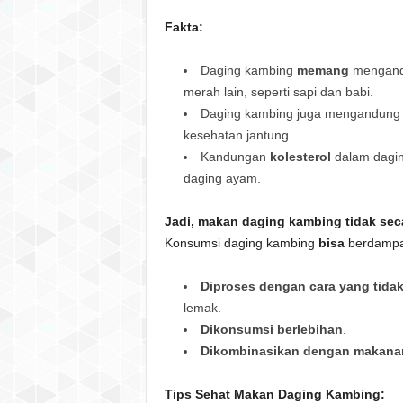
Fakta:
Daging kambing
memang
mengandu
merah lain, seperti sapi dan babi.
Daging kambing juga mengandun
kesehatan jantung.
Kandungan
kolesterol
dalam dagi
daging ayam.
Jadi, makan daging kambing tidak seca
Konsumsi daging kambing
bisa
berdampak
Diproses dengan cara yang tidak
lemak.
Dikonsumsi berlebihan
.
Dikombinasikan dengan makanan 
Tips Sehat Makan Daging Kambing: