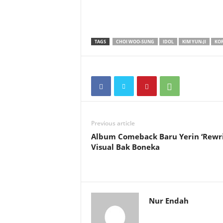
TAGS
CHOI WOO-SUNG
IDOL
KIM YUN-JI
KO
Previous article
Album Comeback Baru Yerin ‘Rewrit
Visual Bak Boneka
Nur Endah