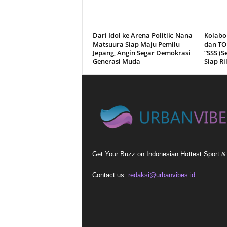
Dari Idol ke Arena Politik: Nana
Kolabo
Matsuura Siap Maju Pemilu
dan T
Jepang, Angin Segar Demokrasi
“SSS (S
Generasi Muda
Siap Ri
Get Your Buzz on Indonesian Hottest Sport 
Contact us:
redaksi@urbanvibes.id