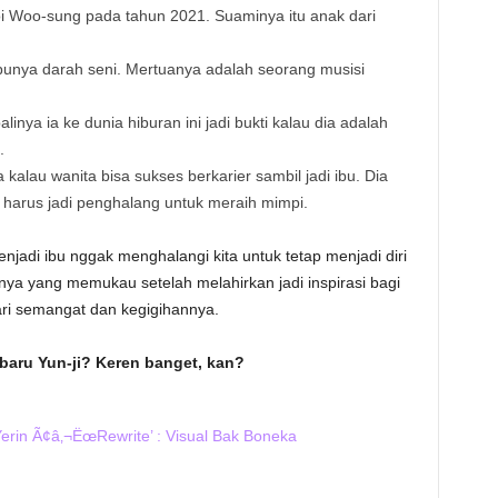
 Woo-sung pada tahun 2021. Suaminya itu anak dari
unya darah seni. Mertuanya adalah seorang musisi
inya ia ke dunia hiburan ini jadi bukti kalau dia adalah
.
 kalau wanita bisa sukses berkarier sambil jadi ibu. Dia
harus jadi penghalang untuk meraih mimpi.
njadi ibu nggak menghalangi kita untuk tetap menjadi diri
nya yang memukau setelah melahirkan jadi inspirasi bagi
ari semangat dan kegigihannya.
baru Yun-ji? Keren banget, kan?
rin Ã¢â‚¬ËœRewrite’ : Visual Bak Boneka