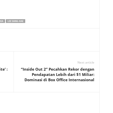
REA
LEE SANG-HAE
Next article
e’ :
“Inside Out 2” Pecahkan Rekor dengan
Pendapatan Lebih dari $1 Miliar:
Dominasi di Box Office Internasional