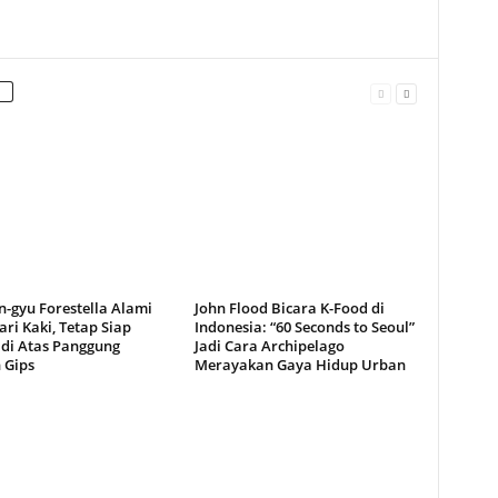
-gyu Forestella Alami
John Flood Bicara K-Food di
ari Kaki, Tetap Siap
Indonesia: “60 Seconds to Seoul”
 di Atas Panggung
Jadi Cara Archipelago
 Gips
Merayakan Gaya Hidup Urban