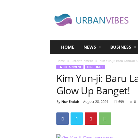
U
r
b
a
n
v
i
HOME
NEWS
BUSINESS
b
e
Home
Entertainment
Kim Yun-ji: Baru Lahiran 
s
ENTERTAINMENT
HIGHLIGHT
.
Kim Yun-ji: Baru 
I
D
Glow Up Banget!
By
Nur Endah
-
August 28, 2024
699
0