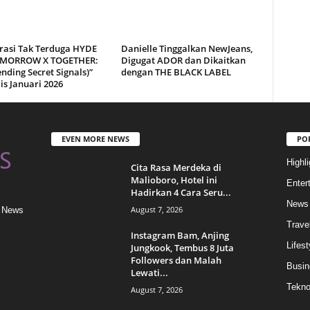
rasi Tak Terduga HYDE
Danielle Tinggalkan NewJeans,
OMORROW X TOGETHER:
Digugat ADOR dan Dikaitkan
ending Secret Signals)”
dengan THE BLACK LABEL
lis Januari 2026
EVEN MORE NEWS
PO
Highli
Cita Rasa Merdeka di
Malioboro, Hotel ini
Enter
Hadirkan 4 Cara Seru...
News
August 7, 2026
& News
Trave
Instagram Bam, Anjing
Lifest
Jungkook, Tembus 8 Juta
Followers dan Malah
Busin
Lewati...
Tekn
August 7, 2026