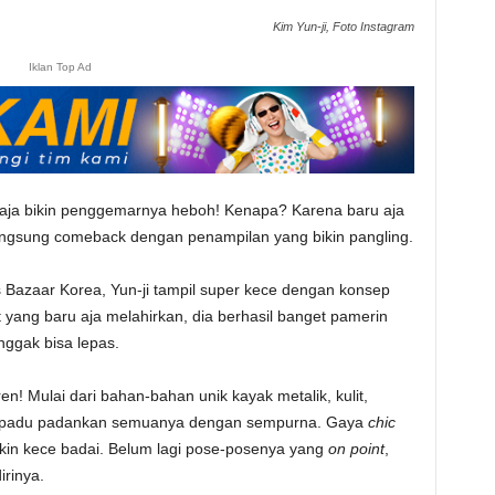
Kim Yun-ji, Foto Instagram
Iklan Top Ad
 aja bikin penggemarnya heboh! Kenapa? Karena baru aja
langsung comeback dengan penampilan yang bikin pangling.
 Bazaar Korea, Yun-ji tampil super kece dengan konsep
yang baru aja melahirkan, dia berhasil banget pamerin
nggak bisa lepas.
n! Mulai dari bahan-bahan unik kayak metalik, kulit,
sil padu padankan semuanya dengan sempurna. Gaya
chic
akin kece badai. Belum lagi pose-posenya yang
on point
,
irinya.