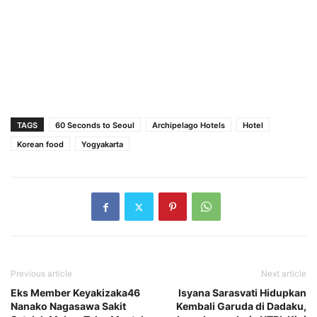
TAGS
60 Seconds to Seoul
Archipelago Hotels
Hotel
Korean food
Yogyakarta
Previous article
Next article
Eks Member Keyakizaka46
Isyana Sarasvati Hidupkan
Nanako Nagasawa Sakit
Kembali Garuda di Dadaku,