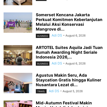
Somerset Kencana Jakarta
Perkuat Komitmen Keberlanjutan
Melalui Aksi Konservasi
Mangrove di...
Adi DS
-
August 6, 2026
BUSINESS
ARTOTEL Suites Aquila Jadi Tuan
Rumah Awarding Night Seriale
Indonesia 2026,...
Adi DS
-
August 6, 2026
BUSINESS
Agustus Makin Seru, Ada
Staycation Gratis hingga Kuliner
Nusantara Lezat di...
Adi DS
-
August 5, 2026
TRAVEL
Mid-Autumn Festival Makin