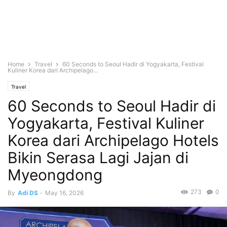
Home
Travel
60 Seconds to Seoul Hadir di Yogyakarta, Festival
Kuliner Korea dari Archipelago...
Travel
60 Seconds to Seoul Hadir di
Yogyakarta, Festival Kuliner
Korea dari Archipelago Hotels
Bikin Serasa Lagi Jajan di
Myeongdong
273
0
By
Adi DS
-
May 16, 2026