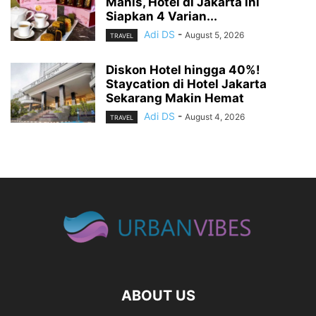
Manis, Hotel di Jakarta ini
Siapkan 4 Varian...
Adi DS
-
August 5, 2026
TRAVEL
Diskon Hotel hingga 40%!
Staycation di Hotel Jakarta
Sekarang Makin Hemat
Adi DS
-
August 4, 2026
TRAVEL
ABOUT US