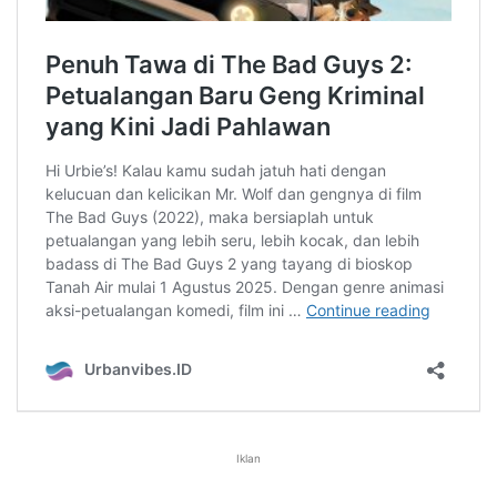
Iklan