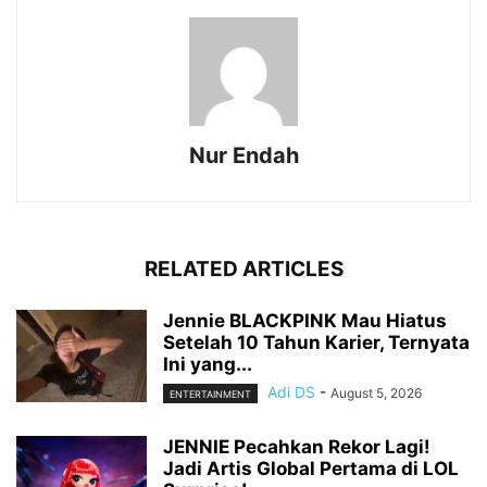
Nur Endah
RELATED ARTICLES
Jennie BLACKPINK Mau Hiatus
Setelah 10 Tahun Karier, Ternyata
Ini yang...
Adi DS
-
August 5, 2026
ENTERTAINMENT
JENNIE Pecahkan Rekor Lagi!
Jadi Artis Global Pertama di LOL