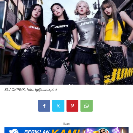
BLACKPINK, foto: ig@blackpink
Iklan