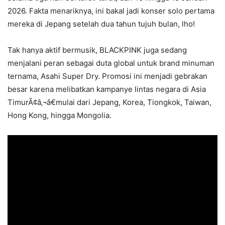
2026. Fakta menariknya, ini bakal jadi konser solo pertama
mereka di Jepang setelah dua tahun tujuh bulan, lho!
Tak hanya aktif bermusik, BLACKPINK juga sedang
menjalani peran sebagai duta global untuk brand minuman
ternama, Asahi Super Dry. Promosi ini menjadi gebrakan
besar karena melibatkan kampanye lintas negara di Asia
TimurÃ¢â‚¬â€mulai dari Jepang, Korea, Tiongkok, Taiwan,
Hong Kong, hingga Mongolia.