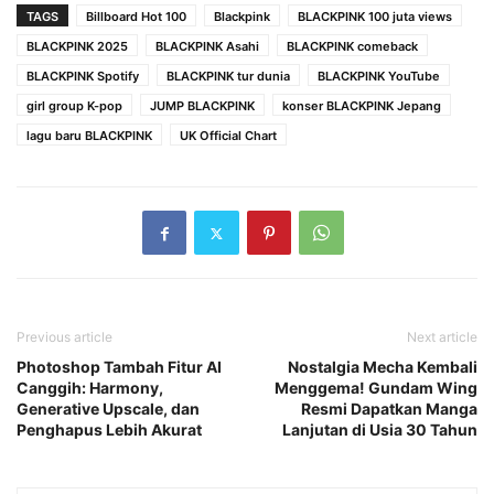
TAGS
Billboard Hot 100
Blackpink
BLACKPINK 100 juta views
BLACKPINK 2025
BLACKPINK Asahi
BLACKPINK comeback
BLACKPINK Spotify
BLACKPINK tur dunia
BLACKPINK YouTube
girl group K-pop
JUMP BLACKPINK
konser BLACKPINK Jepang
lagu baru BLACKPINK
UK Official Chart
Previous article
Next article
Photoshop Tambah Fitur AI
Nostalgia Mecha Kembali
Canggih: Harmony,
Menggema! Gundam Wing
Generative Upscale, dan
Resmi Dapatkan Manga
Penghapus Lebih Akurat
Lanjutan di Usia 30 Tahun