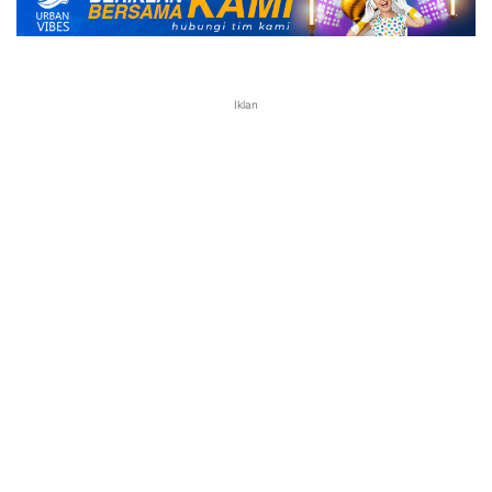
Iklan