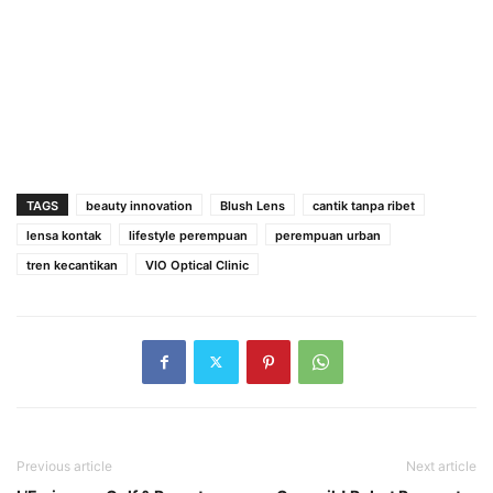
TAGS
beauty innovation
Blush Lens
cantik tanpa ribet
lensa kontak
lifestyle perempuan
perempuan urban
tren kecantikan
VIO Optical Clinic
Previous article
Next article