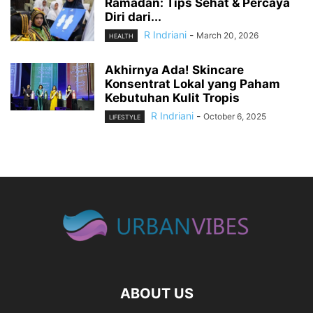
Ramadan: Tips Sehat & Percaya
Diri dari...
R Indriani
-
March 20, 2026
HEALTH
Akhirnya Ada! Skincare
Konsentrat Lokal yang Paham
Kebutuhan Kulit Tropis
R Indriani
-
October 6, 2025
LIFESTYLE
ABOUT US